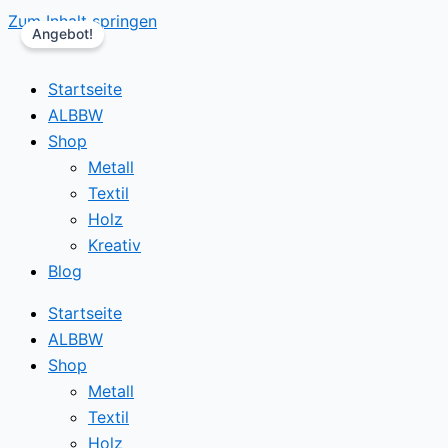
Zum Inhalt springen
Angebot!
Startseite
ALBBW
Shop
Metall
Textil
Holz
Kreativ
Blog
Startseite
ALBBW
Shop
Metall
Textil
Holz