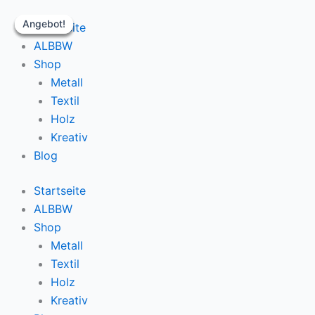
Zum
Steckholzbrett
Angebot!
Angebot!
Angebot!
Angebot!
Inhalt
(vorübergehender
Startseite
springen
Name)
ALBBW
Menge
Shop
Metall
Textil
Holz
Kreativ
Blog
Startseite
ALBBW
Shop
Metall
Textil
Holz
Kreativ