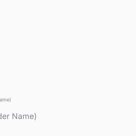
Name)
nder Name)