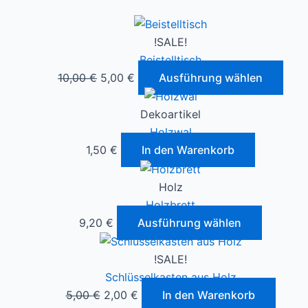
!SALE!
Beistelltisch
10,00
€
5,00
€
Ausführung wählen
Dekoartikel
Holzwal
1,50
€
In den Warenkorb
Holz
Holzbrett
9,20
€
Ausführung wählen
!SALE!
Schlüsselkasten aus Holz
5,00
€
2,00
€
In den Warenkorb