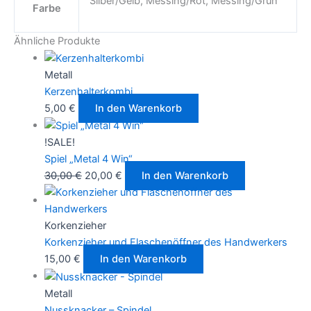
Silber/Gelb, Messing/Rot, Messing/Grün
Farbe
Ähnliche Produkte
Metall
Kerzenhalterkombi
5,00
€
In den Warenkorb
!SALE!
Spiel „Metal 4 Win“
30,00
€
20,00
€
In den Warenkorb
Korkenzieher
Korkenzieher und Flaschenöffner des Handwerkers
15,00
€
In den Warenkorb
Metall
Nussknacker – Spindel