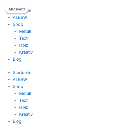
Zum
Steckspiel
Ursprünglicher
Aktueller
Angebot!
Angebot!
Inhalt
Menge
Preis
Preis
Startseite
springen
war:
ist:
ALBBW
30,00 €
20,00 €.
Shop
Metall
Textil
Holz
Kreativ
Blog
Startseite
ALBBW
Shop
Metall
Textil
Holz
Kreativ
Blog