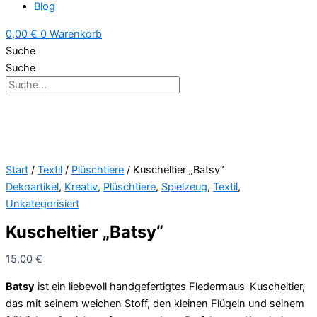
Blog
0,00
€
0
Warenkorb
Suche
Suche
Start
/
Textil
/
Plüschtiere
/ Kuscheltier „Batsy“
Dekoartikel
,
Kreativ
,
Plüschtiere
,
Spielzeug
,
Textil
,
Unkategorisiert
Kuscheltier „Batsy“
15,00
€
Batsy
ist ein liebevoll handgefertigtes Fledermaus-Kuscheltier,
das mit seinem weichen Stoff, den kleinen Flügeln und seinem