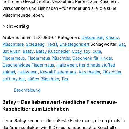
fröhlichen Gesicht sofort verzaubert. Perfekt zum Kuscheln,
Verschenken und Liebhaben – für Kinder und alle, die süße
Plüschfreunde lieben.
Nicht vorrätig
Artikelnummer:
TEX-096-01
Kategorien:
Dekoartikel
,
Kreativ
,
Plüschtiere
,
Spielzeug
,
Textil
,
Unkategorisiert
Schlagwörter:
Bat
,
Bat Plush
,
Batsy
,
Batsy Kuscheltier
,
Cozy Toy
,
cute
,
Fledermaus
,
Fledermaus Plüschtier
,
Geschenk für Kinder
,
Geschenkidee Fledermaus
,
Halloween
,
handmade stuffed
animal
,
Helloween
,
Kawaii Fledermaus
,
Kuscheltier
,
Plüschtier
,
soft toy bat
,
süßes Plüschtier
,
Tier
Beschreibung
Batsy – Das liebenswert-niedliche Fledermaus-
Kuscheltier zum Liebhaben
Lerne
Batsy
kennen – die süßeste Fledermaus, die du jemals in
die Arme schließen wirst! Dieses handgemachte Kuscheltier