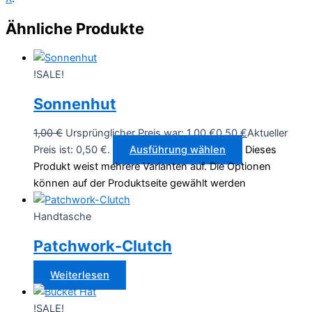
Ähnliche Produkte
!SALE!
Sonnenhut
1,00
€
Ursprünglicher Preis war: 1,00 €
0,50
€
Aktueller
Preis ist: 0,50 €.
Ausführung wählen
Dieses
Produkt weist mehrere Varianten auf. Die Optionen
können auf der Produktseite gewählt werden
Handtasche
Patchwork-Clutch
Weiterlesen
!SALE!